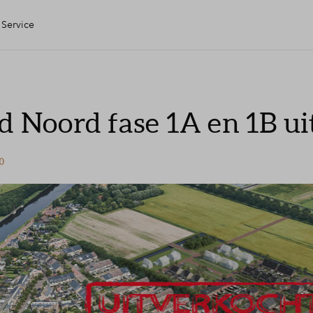
Service
en Huis
nd Noord fase 1A en 1B u
ring
20
le check
 kopen
ing