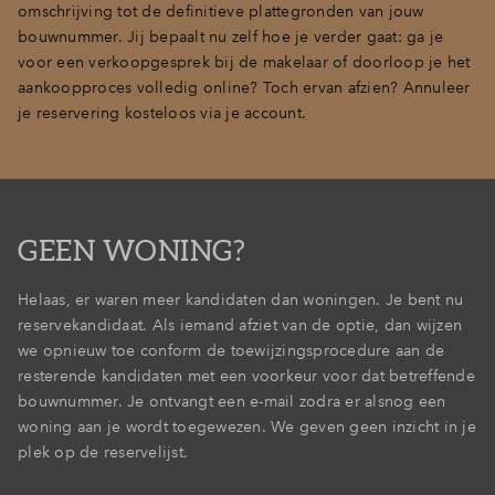
omschrijving tot de definitieve plattegronden van jouw
bouwnummer. Jij bepaalt nu zelf hoe je verder gaat: ga je
voor een verkoopgesprek bij de makelaar of doorloop je het
aankoopproces volledig online? Toch ervan afzien? Annuleer
je reservering kosteloos via je account.
GEEN WONING?
Helaas, er waren meer kandidaten dan woningen. Je bent nu
reservekandidaat. Als iemand afziet van de optie, dan wijzen
we opnieuw toe conform de toewijzingsprocedure aan de
resterende kandidaten met een voorkeur voor dat betreffende
bouwnummer. Je ontvangt een e-mail zodra er alsnog een
woning aan je wordt toegewezen. We geven geen inzicht in je
plek op de reservelijst.