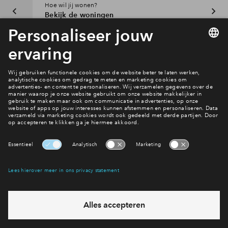
Hoe wil jij wonen?
Bekijk de woningen
Interesse? Meld je dan snel aan
Hiermee blijf je op de hoogte van het belangrijkste nieuws en
eventuele projecten
Ja, ik wil mij aanmelden
Heb je een vraag en wil je direct antwoord? Bel ons op
088
712 26 49
6 dagen per week beschikbaar (behalve tijdens
feestdagen)
vandaag gesloten, vrijdag zijn we vanaf
09:00 uur weer
bereikbaar