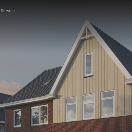
Service
gen Huis
ring
le check
 kopen
ing