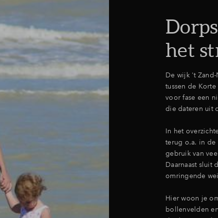
Dorpse
het s
De wijk 't Zand
tussen de Korte
voor fase een n
die dateren uit 
In het overzicht
terug o.a. in de
gebruik van vee
Daarnaast sluit 
omringende wei
Hier woon je o
bollenvelden en