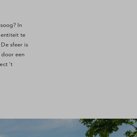
tsoog? In
entiteit te
De sfeer is
n door een
ct ’t