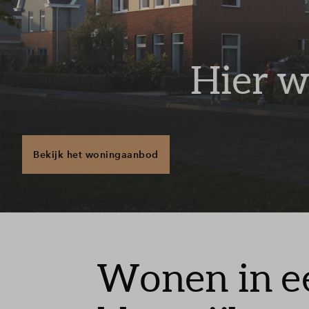
Veelges
Contact
Hier w
Bekijk het woningaanbod
Wonen in ee