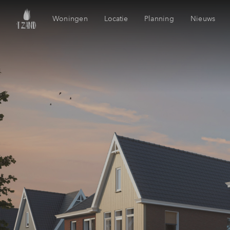
Woningen
Locatie
Planning
Nieuws
't Zand
Mijn Ei
Voorzieningen
Financie
Bereikbaarheid
Financie
Historie
Woning
Duurzaamheid
Toewijz