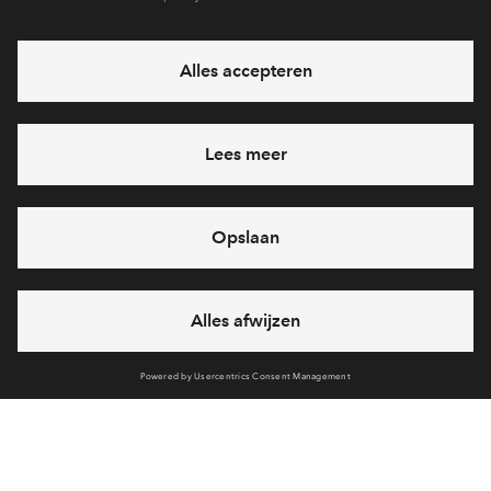
Hiermee blijf je op de hoogte van het belangrijkste nieuws en
eventuele projecten
Ja, ik wil mij aanmelden
Heb je een vraag en wil je direct antwoord? Bel ons op
088
712 26 49
6 dagen per week beschikbaar (behalve tijdens
feestdagen)
vandaag van
09:00 - 18:00 uur
via chat en telefoon
Cookies
Over BPD