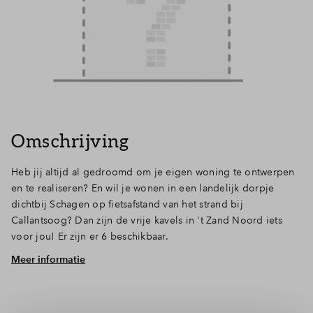
Omschrijving
Heb jij altijd al gedroomd om je eigen woning te ontwerpen
en te realiseren? En wil je wonen in een landelijk dorpje
dichtbij Schagen op fietsafstand van het strand bij
Callantsoog? Dan zijn de vrije kavels in 't Zand Noord iets
voor jou! Er zijn er 6 beschikbaar.
Meer informatie
Met een vrije kavel in 't Zand Noord maak jij van jouw
dromen werkelijkheid! Bepaal zelf hoe jouw woning er uit
komt te zien. Vind je een grote keuken belangrijk of ga je
toch woonkamer met erker? Jij bepaalt!