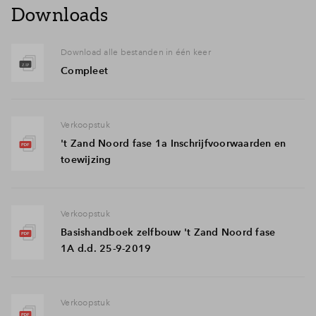
Downloads
Download alle bestanden in één keer
Compleet
Verkoopstuk
't Zand Noord fase 1a Inschrijfvoorwaarden en
toewijzing
Verkoopstuk
Basishandboek zelfbouw 't Zand Noord fase
1A d.d. 25-9-2019
Verkoopstuk