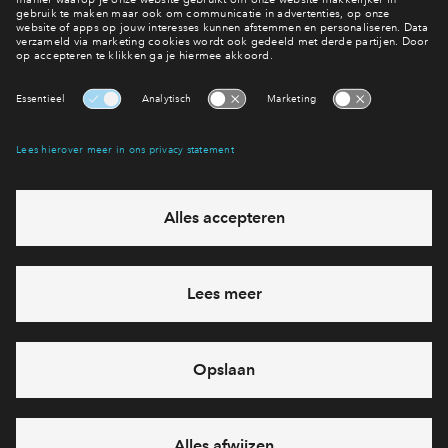
Meer weten over de woningen?
Bekijk het woningaanbod
Interesse? Meld je dan snel aan
Hiermee blijf je op de hoogte van het belangrijkste nieuws en
eventuele projecten
Ja, ik wil mij aanmelden
Heb je een vraag en wil je direct antwoord? Bel ons op
088
712 26 49
6 dagen per week beschikbaar (behalve tijdens
feestdagen)
vandaag gesloten, maandag zijn we vanaf
09:00 uur weer
bereikbaar