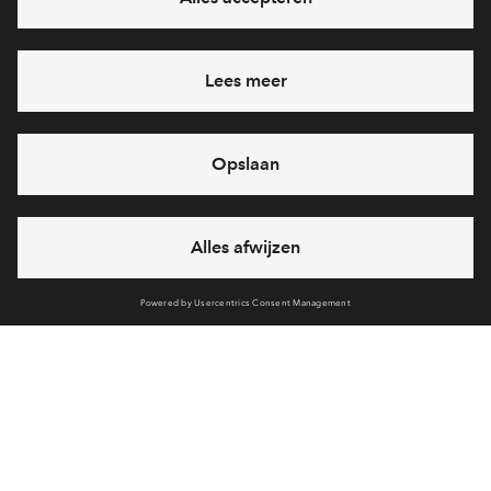
Ja, ik wil mij aanmelden
Heb je een vraag en wil je direct antwoord? Bel ons op
088
712 26 49
6 dagen per week beschikbaar (behalve tijdens
feestdagen)
vandaag gesloten, maandag zijn we vanaf
09:00 uur weer
bereikbaar
via chat en telefoon
Cookies
Over BPD
Disclaimer
Privacy statement