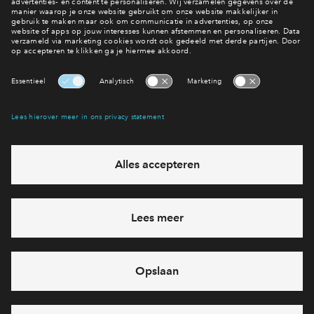
jouw favoriete woning en je ontvangt straks de mail bij de
start van de verkoop.
Interesse? Meld je dan snel aan
Hiermee blijf je op de hoogte van het belangrijkste nieuws en
eventuele projecten
Ja, ik wil mij aanmelden
Heb je een vraag en wil je direct antwoord? Bel ons op
088
712 26 49
6 dagen per week beschikbaar (behalve tijdens
feestdagen)
vandaag gesloten, maandag zijn we vanaf
09:00 uur weer