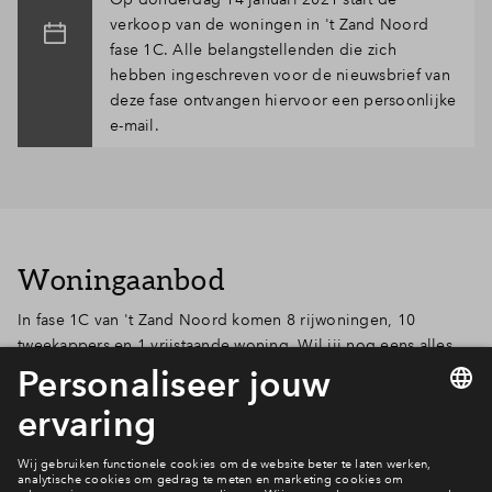
verkoop van de woningen in 't Zand Noord
fase 1C. Alle belangstellenden die zich
hebben ingeschreven voor de nieuwsbrief van
deze fase ontvangen hiervoor een persoonlijke
e-mail.
Woningaanbod
In fase 1C van 't Zand Noord komen 8 rijwoningen, 10
tweekappers en 1 vrijstaande woning. Wil jij nog eens alles
rustig lezen over de woningen? Op de woningenpagina zie je
de verschillende woningtypes van deze fase en hun
kenmerken. Je ziet ook direct de plattegronden per
verdieping, de prijs per bouwnummer en waar deze
woningen in het plan staan. Laat je NAW-gegevens achter bij