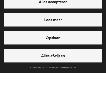
Ja, ik wil mij aanmelden
Heb je een vraag en wil je direct antwoord? Bel ons op
088
712 26 49
6 dagen per week beschikbaar (behalve tijdens
feestdagen)
vandaag van
09:00 - 18:00 uur
via chat en telefoon
Cookies
Over BPD
Disclaimer
Privacy statement