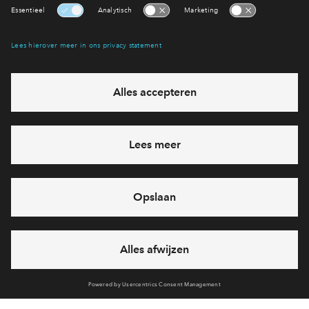
Interesse? Meld je dan snel aan
Hiermee blijf je op de hoogte van het belangrijkste nieuws en
eventuele projecten
Ja, ik wil mij aanmelden
Heb je een vraag en wil je direct antwoord? Bel ons op
088
712 26 49
6 dagen per week beschikbaar (behalve tijdens
feestdagen)
vandaag gesloten, maandag zijn we vanaf
09:00 uur weer
bereikbaar
via chat en telefoon