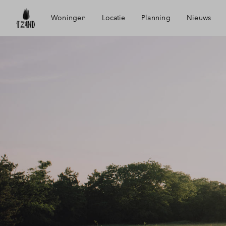
Woningen
Locatie
Planning
Nieuws
't Zand
Mijn Eig
Voorzieningen
Financie
Bereikbaarheid
Financie
Historie
Woning
Duurzaamheid
Toewijz