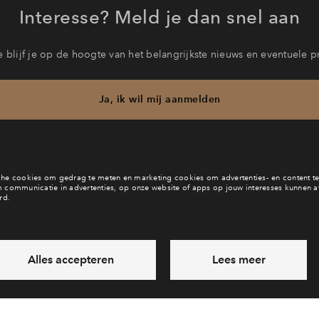
Interesse? Meld je dan snel aan
 blijf je op de hoogte van het belangrijkste nieuws en eventuele p
Ja, ik wil mij aanmelden
b je een vraag en wil je direct antwoord? Bel ons op
088 712 26 
6 dagen per week beschikbaar (behalve tijdens feestdagen)
daag gesloten, maandag zijn we vanaf
09:00 uur weer bereik
via telefoon