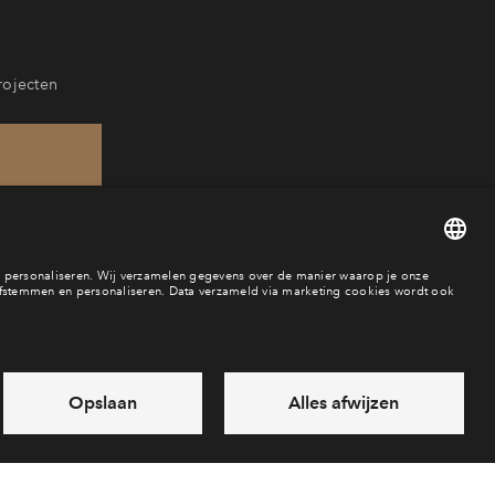
rojecten
49
baar