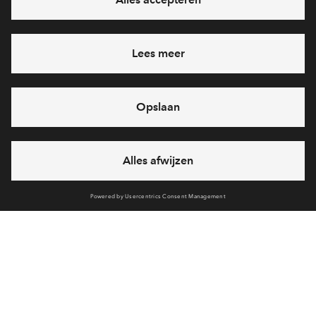
Ja, ik wil mij aanmelden
Heb je een vraag en wil je direct antwoord? Bel ons op
088
712 26 49
6 dagen per week beschikbaar (behalve tijdens
feestdagen)
vandaag van
09:00 - 18:00 uur
via chat en telefoon
Cookies
Over BPD
Disclaimer
Privacy statement