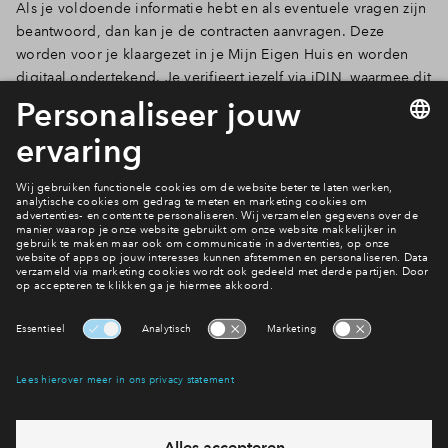
Als je voldoende informatie hebt en als eventuele vragen zijn
beantwoord, dan kan je de contracten aanvragen. Deze
worden voor je klaargezet in je Mijn Eigen Huis en worden
digitaal ondertekend. Je verifieert jezelf via iDIN, waarmee dit
proces correct en veilig verloopt. Heb je alle stappen
doorlopen? Gefeliciteerd! Je hebt je droomwoning gekocht.
Zie jij het helemaal voor je? Lees dan nu alles over de
woningen.
Naar de woningen
Interesse? Meld je dan snel aan
Hiermee blijf je op de hoogte van het belangrijkste nieuws en
eventuele projecten