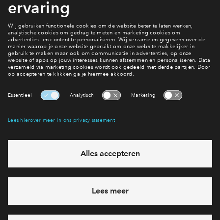
effect. Want met witte muren is het lastig om sfeer te creëren
omdat ze kil overkomen.
Meer nieuws lezen
Interesse? Meld je dan snel aan
Hiermee blijf je op de hoogte van het belangrijkste nieuws en
eventuele projecten
Ja, ik wil mij aanmelden
Heb je een vraag en wil je direct antwoord? Bel ons op
088
712 26 49