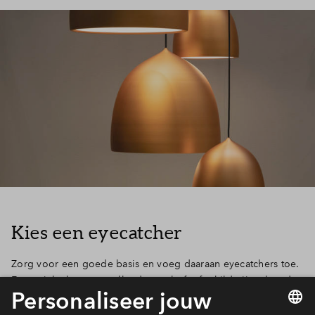
Kies een eyecatcher
Zorg voor een goede basis en voeg daaraan eyecatchers toe.
Een unieke lamp, opvallende stoel of tof schilderij maken de
ruimte helemaal af! Maar ook een tof behangetje of een hoge
of lage lambrisering zorgen voor een opvallend en spannend