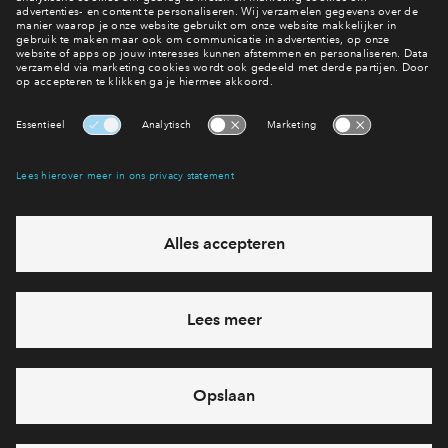
Inloggen
Bekijk het woningaanbod
Interesse? Meld je dan snel aan
Hiermee blijf je op de hoogte van het belangrijkste nieuws en
eventuele projecten
Ja, ik wil mij aanmelden
Heb je een vraag en wil je direct antwoord? Bel ons op
088
712 26 49
6 dagen per week beschikbaar (behalve tijdens
feestdagen)