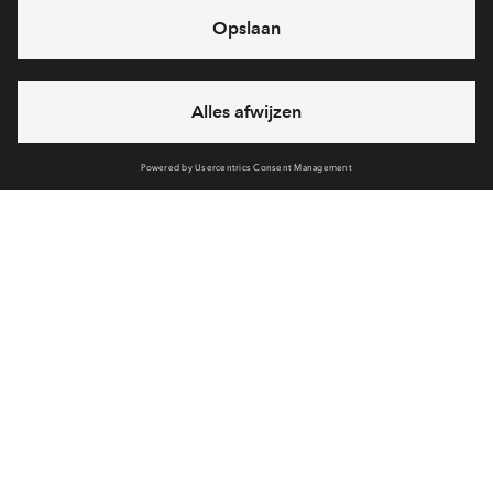
Verkoopstuk
Keuzelijst Meer En Minderwerk Rijwoning
Verkoopstuk
Juridische Situatietekening
Verkoopstuk
Verkoopbrochure Rijwoningen