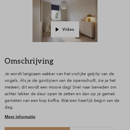
Video
Omschrijving
Je wordt langzaam wakker van het vrolijke getjilp van de
vogels. Als je de gordijnen van de openschuift, zie je het
meteen; dit wordt een mooie dag! Snel naar beneden om
achter lekker de deur open te zetten en dan op je gemak
genieten van een kop koffie. Wat een heerlijk begin van de
dag.
Meer informatie
Kom binnen
Deze leuke hoekwoning met bruine baksteen en houten